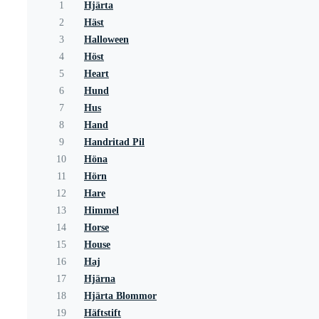
1
Hjärta
2
Häst
3
Halloween
4
Höst
5
Heart
6
Hund
7
Hus
8
Hand
9
Handritad Pil
10
Höna
11
Hörn
12
Hare
13
Himmel
14
Horse
15
House
16
Haj
17
Hjärna
18
Hjärta Blommor
19
Häftstift