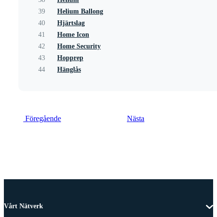
39
Helium Ballong
40
Hjärtslag
41
Home Icon
42
Home Security
43
Hopprep
44
Hänglås
Föregående
Nästa
Vårt Nätverk