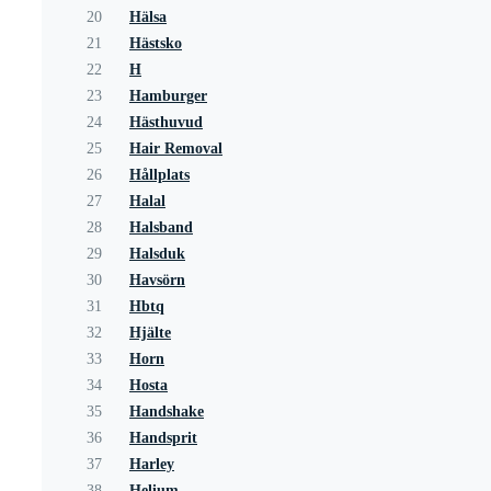
20
Hälsa
21
Hästsko
22
H
23
Hamburger
24
Hästhuvud
25
Hair Removal
26
Hållplats
27
Halal
28
Halsband
29
Halsduk
30
Havsörn
31
Hbtq
32
Hjälte
33
Horn
34
Hosta
35
Handshake
36
Handsprit
37
Harley
38
Helium