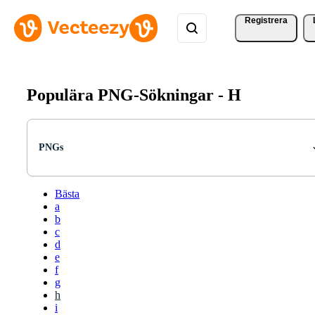
Registrera
Populära PNG-Sökningar -
H
PNGs
Bästa
a
b
c
d
e
f
g
h
i