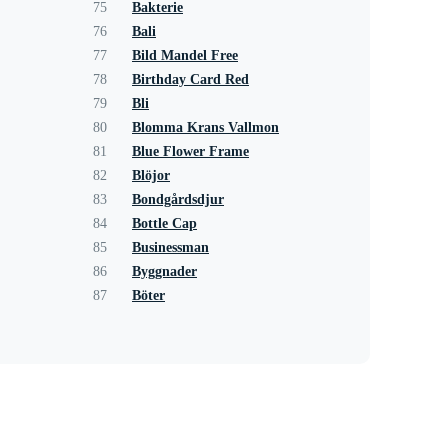
75
Bakterie
76
Bali
77
Bild Mandel Free
78
Birthday Card Red
79
Bli
80
Blomma Krans Vallmon
81
Blue Flower Frame
82
Blöjor
83
Bondgårdsdjur
84
Bottle Cap
85
Businessman
86
Byggnader
87
Böter