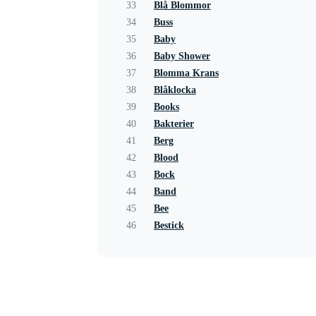
33
Blå Blommor
34
Buss
35
Baby
36
Baby Shower
37
Blomma Krans
38
Blåklocka
39
Books
40
Bakterier
41
Berg
42
Blood
43
Bock
44
Band
45
Bee
46
Bestick