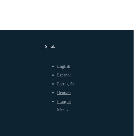
Språk
English
Español
Português
Deutsch
Français
Mer