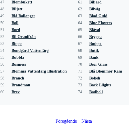
47
Blombukett
61
Biljard
48
Biljett
62
Bilväg
49
Blå Ballonger
63
Blad Guld
50
Boll
64
Blue Flowers
51
Bord
65
Blåval
52
Bil Ovanifrån
66
Brygga
53
Bingo
67
Budget
54
Bondgård Vattenfärg
68
Butik
55
Bubbla
69
Bank
56
Business
70
Beer Glass
57
Blomma Vattenfärg Illustration
71
Blå Blommor Ram
58
Branch
72
Bokeh
59
Brandman
73
Back Llights
60
Brev
74
Badboll
Föregående
Nästa