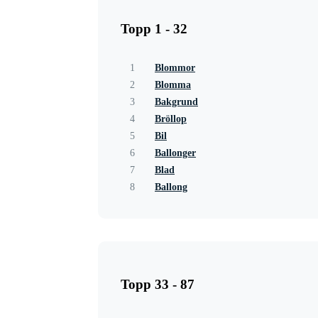
Topp 1 - 32
1
Blommor
2
Blomma
3
Bakgrund
4
Bröllop
5
Bil
6
Ballonger
7
Blad
8
Ballong
Topp 33 - 87