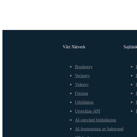
Vårt Nätverk
Sajtlän
Brusheezy
Vecteezy
Videezy
Företag
Utbildning
Utvecklar-API
AI-omvänd bildsökning
AI-borttagning av bakgrund