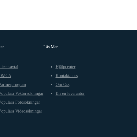
kar
Läs Mer
Licensavtal
Hjälpcenter
DMCA
Kontakta oss
Partnerprogram
Om Oss
Populära Vektorsökningar
Bli en leverantör
Populära Fotosökningar
Populära Videosökningar