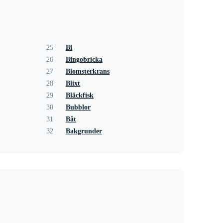
25
Bi
26
Bingobricka
27
Blomsterkrans
28
Blixt
29
Bläckfisk
30
Bubblor
31
Båt
32
Bakgrunder