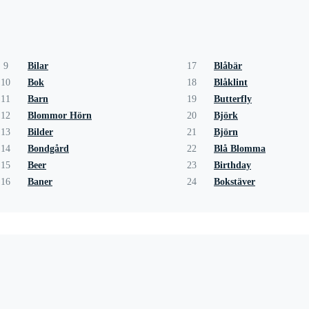
9
Bilar
17
Blåbär
10
Bok
18
Blåklint
11
Barn
19
Butterfly
12
Blommor Hörn
20
Björk
13
Bilder
21
Björn
14
Bondgård
22
Blå Blomma
15
Beer
23
Birthday
16
Baner
24
Bokstäver