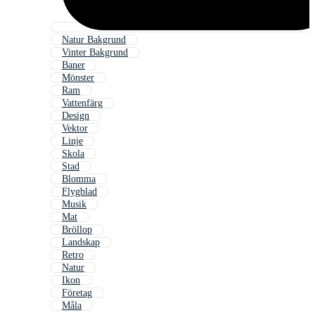
Natur Bakgrund
Vinter Bakgrund
Baner
Mönster
Ram
Vattenfärg
Design
Vektor
Linje
Skola
Stad
Blomma
Flygblad
Musik
Mat
Bröllop
Landskap
Retro
Natur
Ikon
Företag
Måla