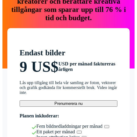
kreatörer och berättare kreativa
tillgångar som sparar upp till 76 % i
tid och budget.
Endast bilder
9 US$
USD per månad faktureras
årligen
Lås upp tillgång till hela vår samling av foton, vektorer
och grafik godkända för kommersiellt bruk. Video ingår
inte.
Prenumerera nu
Planen inkluderar:
Fem bildnedladdningar per månad
Ett paket per månad