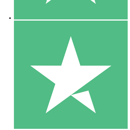
5 Nedladdningar
15
US$
00
10 Nedladdningar
20
US$
00