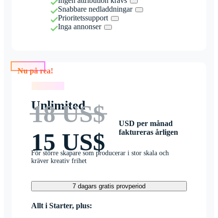
Ingen attribution krävs
Snabbare nedladdningar
Prioritetssupport
Inga annonser
Nu på rea!
Nu på rea!
Unlimited
18 US$
USD per månad
faktureras årligen
15 US$
För större skapare som producerar i stor skala och
kräver kreativ frihet
7 dagars gratis provperiod
Allt i Starter, plus: