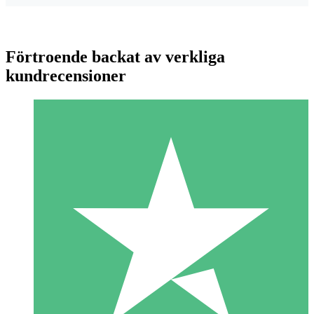
Förtroende backat av verkliga
kundrecensioner
Individuella Kreditpaket
Betala per användning med nedladdningskrediter. Inget
månatligt åtagande krävs.
1 Nedladdningar
10
US$
00