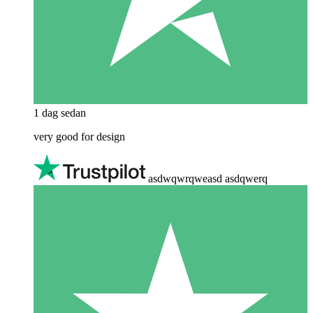
1 dag sedan
very good for design
asdwqwrqweasd asdqwerq