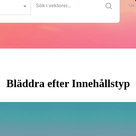
Sök 
 Bilder
a Evenemang
Bläddra efter Innehållstyp