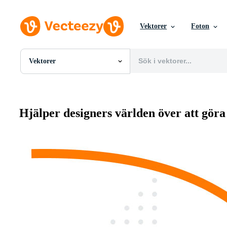
Vektorer
Foton
Vektorer
Alla Bilder
Foton
PNGs
PSDs
Hjälper designers världen över att göra 
SVGs
Mallar
Vektorer
Videor
Rörlig grafik
Redaktionella Bilder
Redaktionella Evenemang