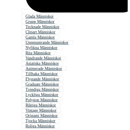
Glada Människor
Grupp Människor
Tecknade Människor
Clipart Människor
Gamla Människor
Uppmuntrande Människor
Nyfikna Människor
Rita Människor
Vandrande Människor
Asiatiska Människor
Animerade Människor
Tillbaka Människor
Flygande Människor
Graduate Människor
Trendiga Människor
Lyckliga Människor
Polygon Människor
Riktiga Människor
Vintage Människor
Origami Människor
Tjocka Människor
Roliga Människor