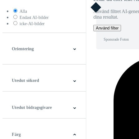
Använd filtret AI-generer
Alla
dina resultat.
Endast AI-bilder
icke-AI-bilder
Använd filter
Sponsrade Foton
Orientering
Horisontell
Vertikal
Fyrkant
Panorama
Uteslut sökord
Uteslut bidragsgivare
Färg