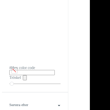
#Hex color code
Tröskel
Sortera efter