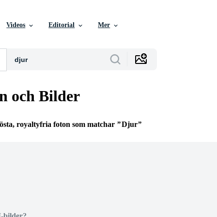
Videos
Editorial
Mer
n och Bilder
östa, royaltyfria foton som matchar
Djur
I-bilder?