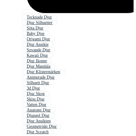
Tecknade Djur
Djur Silhuetter
Söta Djur
Baby Djur
Origami Djur
Djur Ansikte
Sovande Djur
Kawaii Djur
Djur Ikoner
Djur Mandala
Djur Klistermärken
Animerade Djur
Silhuett Djur
3d Djur
Djur Skog
Skiss Djur
Vatten Djur
Anatomi Djur
Djungel Djur
Djur Ansikten
Geometriskt Djur
Djur Scratch