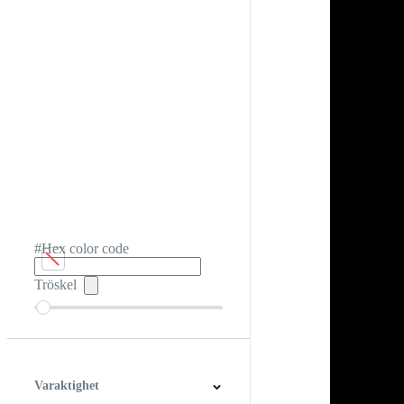
#Hex color code
Tröskel
Varaktighet