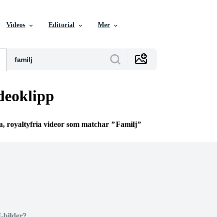
Videos
Editorial
Mer
deoklipp
a, royaltyfria videor som matchar
Familj
I-bilder?