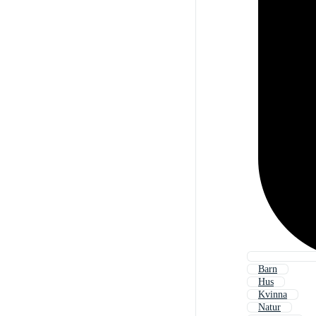
Barn
Hus
Kvinna
Natur