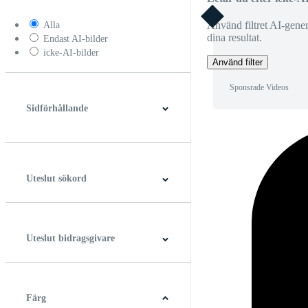
Använd filtret AI-generer
Alla
dina resultat.
Endast AI-bilder
icke-AI-bilder
Använd filter
Sponsrade Videos
Sidförhållande
4:3
5:4
16:9
256:135
Fyrkant
Vertikal
Uteslut sökord
Uteslut bidragsgivare
Färg