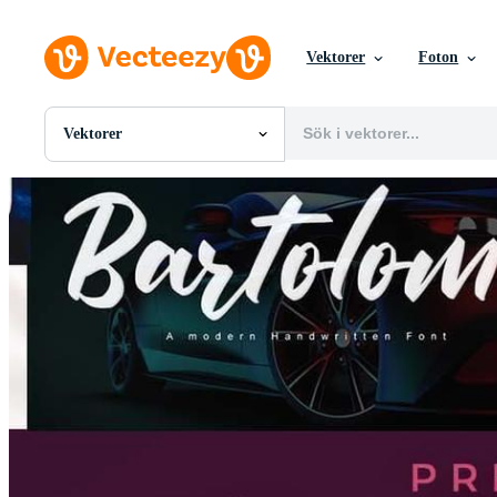
Vektorer
Foton
Vektorer
Alla Bilder
Foton
PNGs
PSDs
SVGs
Mallar
Vektorer
Videor
Rörlig grafik
Redaktionella Bilder
Redaktionella Evenemang