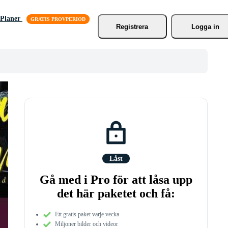
Planer
Registrera
Logga in
Låst
Gå med i Pro för att låsa upp
det här paketet och få:
Ett gratis paket varje vecka
Miljoner bilder och videor