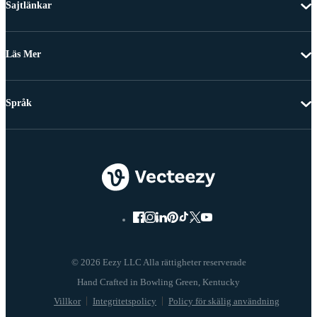
Sajtlänkar
Läs Mer
Språk
© 2026 Eezy LLC Alla rättigheter reserverade
Villkor
Integritetspolicy
Policy för skälig användning