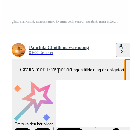
glad afrikansk amerikansk kvinna och senior asiatisk man sitter koppla av på terrassen och tittar på kameran Pro Foto
Panchita Chotthanawarapong
Följ
8 600 Resurser
Gratis med Provperiod
Ingen tilldelning är obligatorisk
Omtolka den här bilden