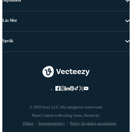
Sajtlänkar
Läs Mer
Språk
© 2026 Eezy LLC Alla rättigheter reserverade
Villkor
Integritetspolicy
Policy för skälig användning