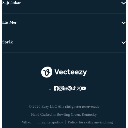
Sajtlänkar
Läs Mer
Språk
© 2026 Eezy LLC Alla rättigheter reserverade
Villkor
Integritetspolicy
Policy för skälig användning