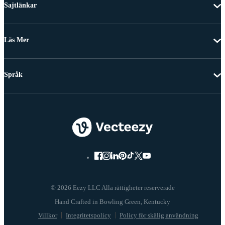
Sajtlänkar
Läs Mer
Språk
© 2026 Eezy LLC Alla rättigheter reserverade
Villkor
Integritetspolicy
Policy för skälig användning