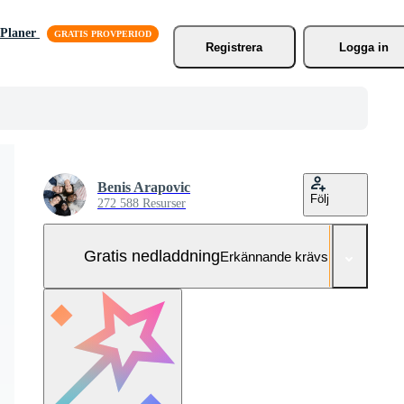
Planer
Registrera
Logga in
Benis Arapovic
Följ
272 588 Resurser
Gratis nedladdning
Erkännande krävs