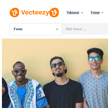
Vektorer
Foton
Foton
Alla Bilder
Foton
PNGs
PSDs
SVGs
Mallar
Vektorer
Videor
Rörlig grafik
Redaktionella Bilder
Redaktionella Evenemang