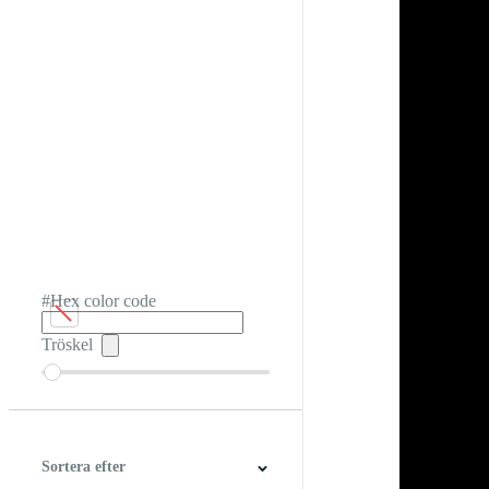
#Hex color code
Tröskel
Sortera efter