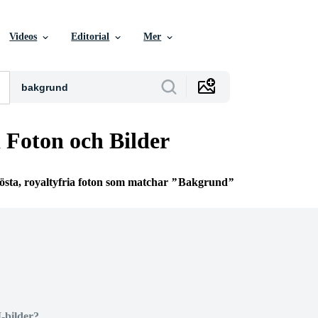
Videos
Editorial
Mer
Foton och Bilder
östa, royaltyfria foton som matchar
Bakgrund
I-bilder?