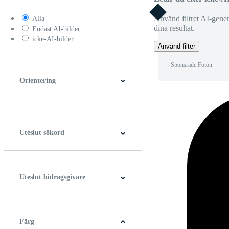
Använd filtret AI-generer
Alla
dina resultat.
Endast AI-bilder
icke-AI-bilder
Använd filter
Sponsrade Foton
Orientering
Horisontell
Vertikal
Fyrkant
Panorama
Uteslut sökord
Uteslut bidragsgivare
Färg