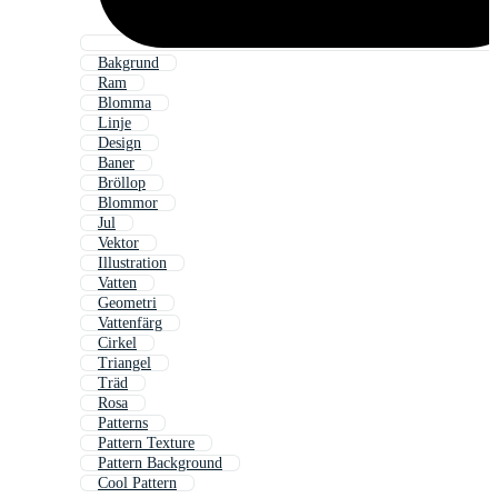
Bakgrund
Ram
Blomma
Linje
Design
Baner
Bröllop
Blommor
Jul
Vektor
Illustration
Vatten
Geometri
Vattenfärg
Cirkel
Triangel
Träd
Rosa
Patterns
Pattern Texture
Pattern Background
Cool Pattern