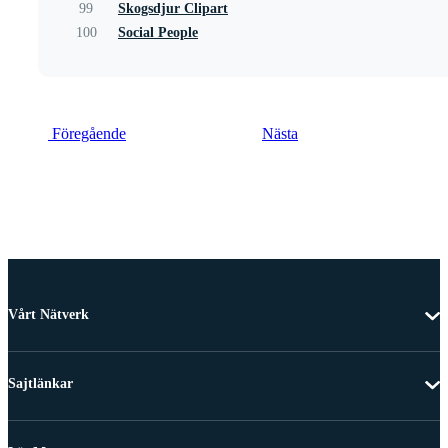
99
Skogsdjur Clipart
100
Social People
Föregående
Nästa
Vårt Nätverk
Sajtlänkar