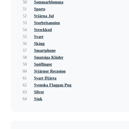
50
Sommarblomma
51
Sports
52
Stjärna Jul
53
Storbritannien
54
Streckkod
55
Svart
56
Skägg
57
Smartphone
58
Smutsiga Kläder
59
Snöflinger
60
Stjärnor Recnsion
61
Svart Hjärta
62
Svenska Flaggan Png
63
Silver
64
Sjuk