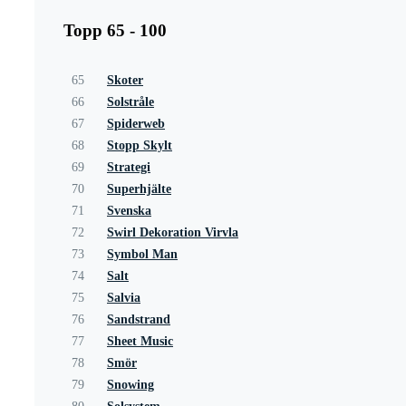
Topp 65 - 100
65
Skoter
66
Solstråle
67
Spiderweb
68
Stopp Skylt
69
Strategi
70
Superhjälte
71
Svenska
72
Swirl Dekoration Virvla
73
Symbol Man
74
Salt
75
Salvia
76
Sandstrand
77
Sheet Music
78
Smör
79
Snowing