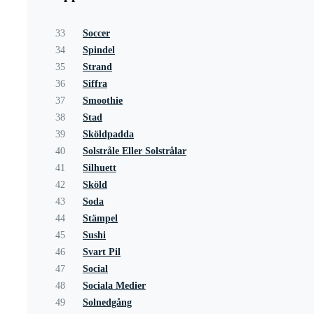
33
Soccer
34
Spindel
35
Strand
36
Siffra
37
Smoothie
38
Stad
39
Sköldpadda
40
Solstråle Eller Solstrålar
41
Silhuett
42
Sköld
43
Soda
44
Stämpel
45
Sushi
46
Svart Pil
47
Social
48
Sociala Medier
49
Solnedgång