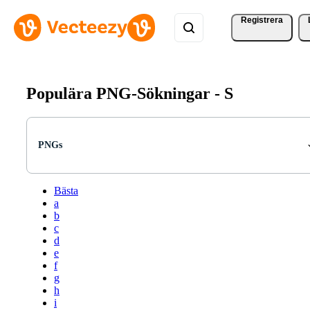
Registrera
Populära PNG-Sökningar -
S
PNGs
Bästa
a
b
c
d
e
f
g
h
i