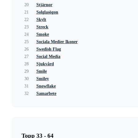
20
Stjärnor
21
Solglasögon
22
Skylt
23
Streck
24
Smoke
25
Sociala Medier Ikoner
26
Swedish Flag
27
Social Media
28
Sjukvård
29
Smile
30
Smiley
31
Snowflake
32
Samarbete
Topp 33 - 64