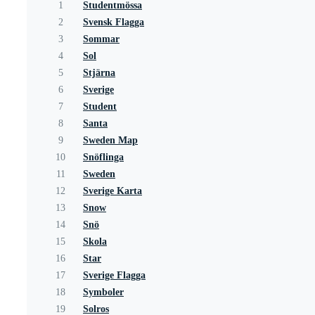
1
Studentmössa
2
Svensk Flagga
3
Sommar
4
Sol
5
Stjärna
6
Sverige
7
Student
8
Santa
9
Sweden Map
10
Snöflinga
11
Sweden
12
Sverige Karta
13
Snow
14
Snö
15
Skola
16
Star
17
Sverige Flagga
18
Symboler
19
Solros