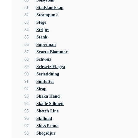
80
Solsystem
81
Stadslandskap
82
Steampunk
83
Stege
84
Stripes
85
Stänk
86
Superman
87
Svarta Blommor
88
Schweiz
89
Schweiz Flagga
90
Serietidning
91
Simfötter
92
Sirap
93
Skaka Hand
94
Skalle Silhuett
95
Sketch Line
96
Skillnad
97
Skiss Penna
98
Skogsdjur