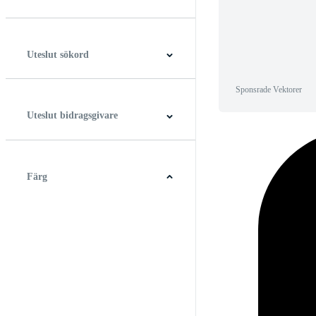
Horisontell
Vertikal
Fyrkant
Panorama
Uteslut sökord
Sponsrade Vektorer
Uteslut bidragsgivare
Färg