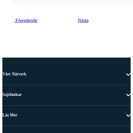
Föregående
Nästa
Vårt Nätverk
Sajtlänkar
Läs Mer