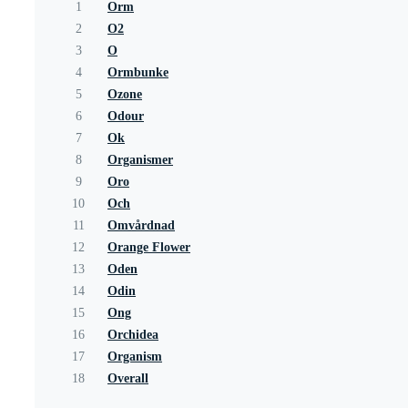
1
Orm
2
O2
3
O
4
Ormbunke
5
Ozone
6
Odour
7
Ok
8
Organismer
9
Oro
10
Och
11
Omvårdnad
12
Orange Flower
13
Oden
14
Odin
15
Ong
16
Orchidea
17
Organism
18
Overall