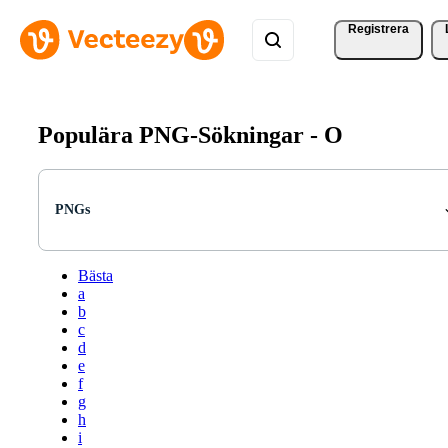
Registrera
Populära PNG-Sökningar -
O
PNGs
Bästa
a
b
c
d
e
f
g
h
i