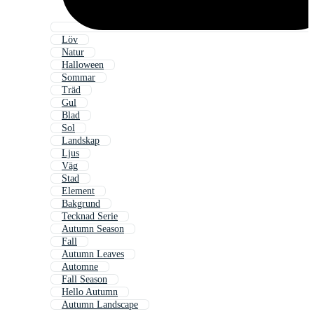
Löv
Natur
Halloween
Sommar
Träd
Gul
Blad
Sol
Landskap
Ljus
Väg
Stad
Element
Bakgrund
Tecknad Serie
Autumn Season
Fall
Autumn Leaves
Automne
Fall Season
Hello Autumn
Autumn Landscape