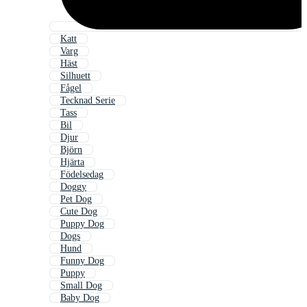
Katt
Varg
Häst
Silhuett
Fågel
Tecknad Serie
Tass
Bil
Djur
Björn
Hjärta
Födelsedag
Doggy
Pet Dog
Cute Dog
Puppy Dog
Dogs
Hund
Funny Dog
Puppy
Small Dog
Baby Dog