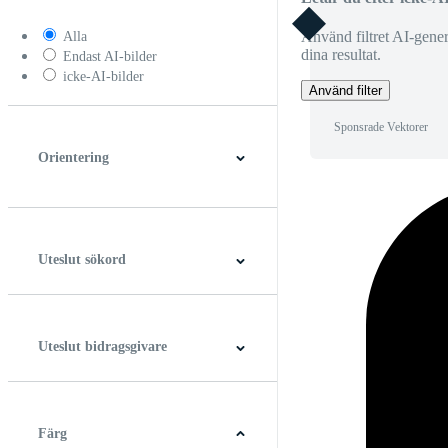
Använd filtret AI-generer
Alla
dina resultat.
Endast AI-bilder
icke-AI-bilder
Använd filter
Sponsrade Vektorer
Orientering
Horisontell
Vertikal
Fyrkant
Panorama
Uteslut sökord
Uteslut bidragsgivare
Färg