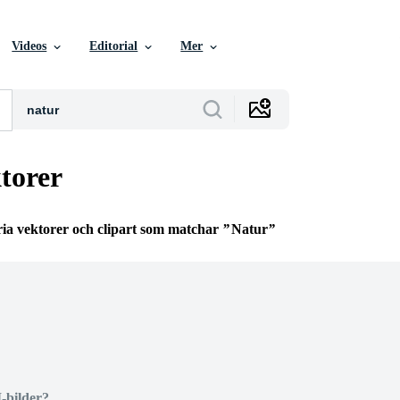
Videos
Editorial
Mer
torer
ria vektorer och clipart som matchar
Natur
I-bilder?