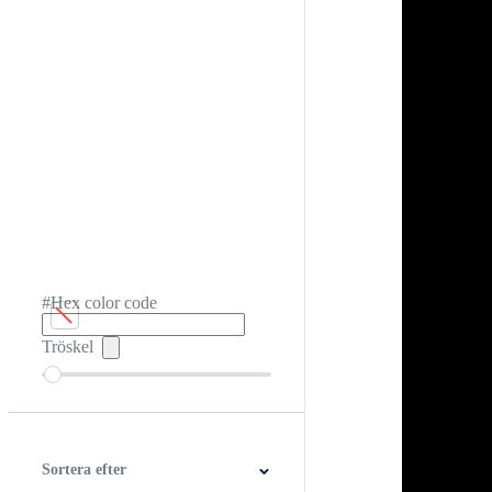
#Hex color code
Tröskel
Sortera efter