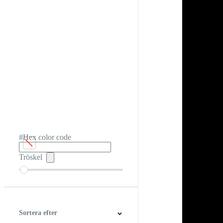
#Hex color code
Tröskel
Sortera efter