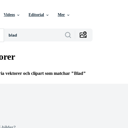
Videos
Editorial
Mer
orer
ria vektorer och clipart som matchar
Blad
I-bilder?