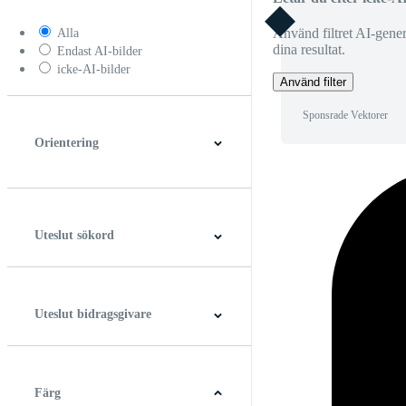
Använd filtret AI-generer
Alla
dina resultat.
Endast AI-bilder
icke-AI-bilder
Använd filter
Sponsrade Vektorer
Orientering
Horisontell
Vertikal
Fyrkant
Panorama
Uteslut sökord
Uteslut bidragsgivare
Färg