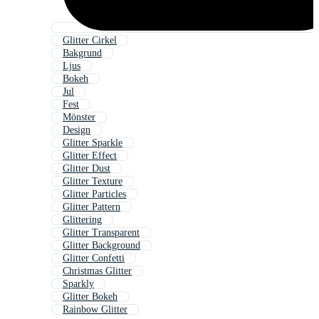
Glitter Cirkel
Bakgrund
Ljus
Bokeh
Jul
Fest
Mönster
Design
Glitter Sparkle
Glitter Effect
Glitter Dust
Glitter Texture
Glitter Particles
Glitter Pattern
Glittering
Glitter Transparent
Glitter Background
Glitter Confetti
Christmas Glitter
Sparkly
Glitter Bokeh
Rainbow Glitter