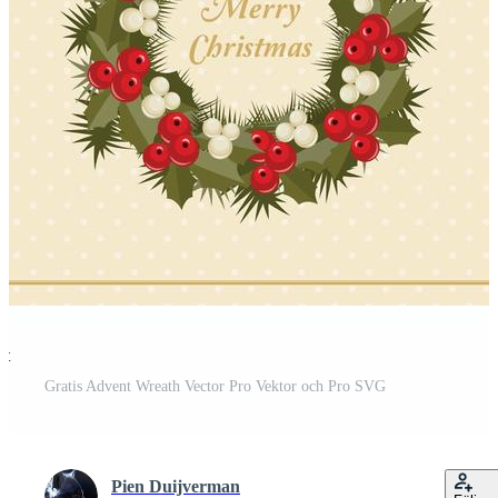
st
Gratis Advent Wreath Vector Pro Vektor och Pro SVG
Pien Duijverman