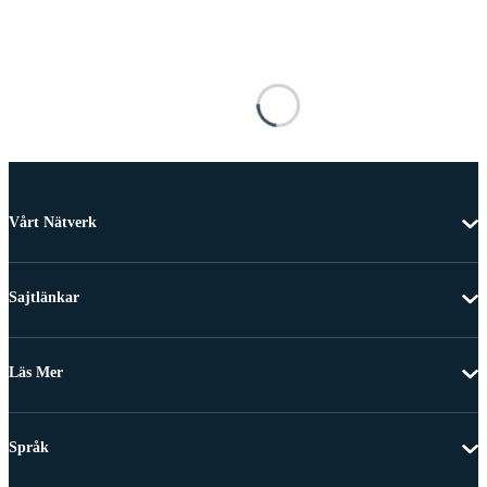
Vårt Nätverk
Sajtlänkar
Läs Mer
Språk