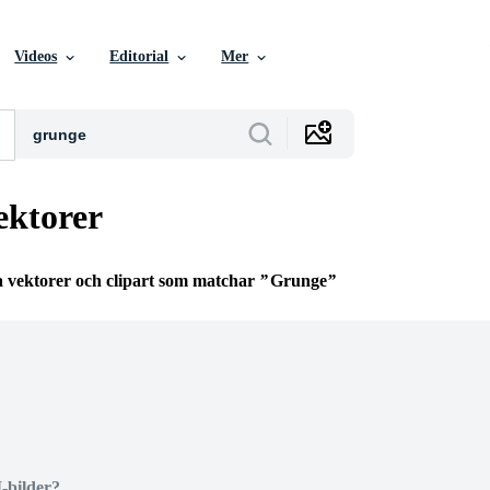
Videos
Editorial
Mer
ektorer
ia vektorer och clipart som matchar
Grunge
I-bilder?