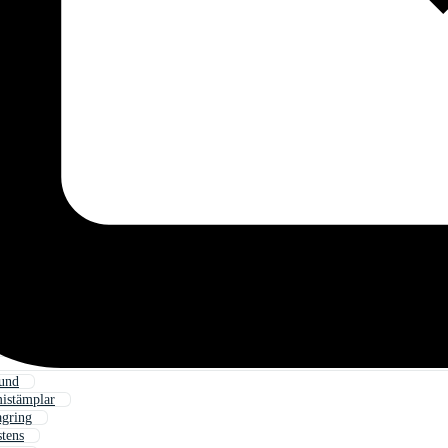
und
istämplar
agring
tens