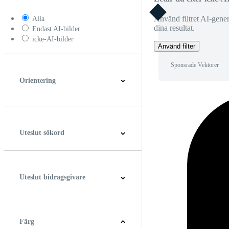
Använd filtret AI-generer
Alla
dina resultat.
Endast AI-bilder
icke-AI-bilder
Använd filter
Sponsrade Vektorer
Orientering
Horisontell
Vertikal
Fyrkant
Panorama
Uteslut sökord
Uteslut bidragsgivare
Färg