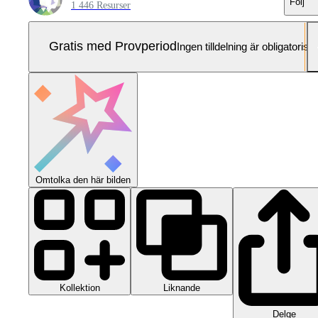
Följ
1 446 Resurser
Gratis med Provperiod
Ingen tilldelning är obligatorisk
Omtolka den här bilden
Kollektion
Liknande
Delge