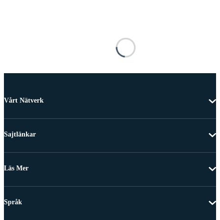
Vårt Nätverk
Sajtlänkar
Läs Mer
Språk