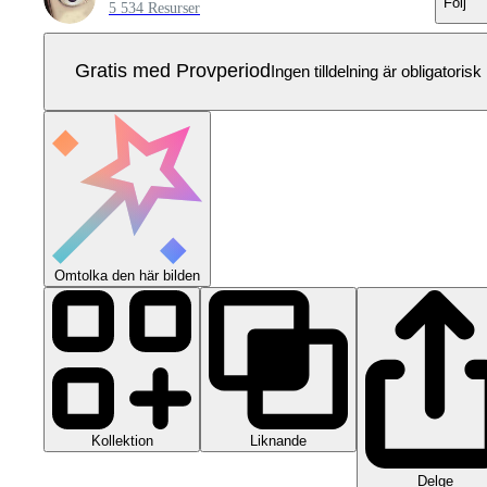
Följ
5 534 Resurser
Gratis med Provperiod
Ingen tilldelning är obligatorisk
Omtolka den här bilden
Kollektion
Liknande
Delge