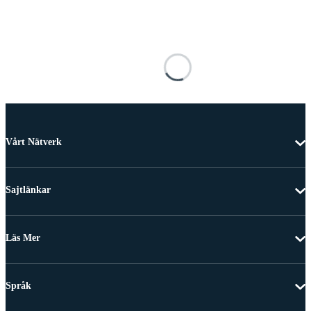
Vårt Nätverk
Sajtlänkar
Läs Mer
Språk