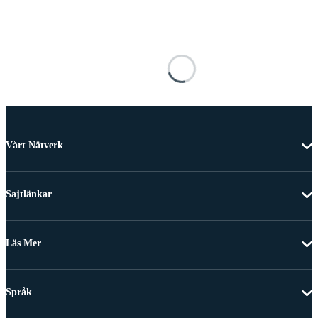
Vårt Nätverk
Sajtlänkar
Läs Mer
Språk