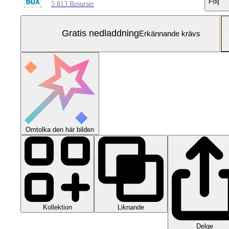
Följ
5 813 Resurser
Gratis nedladdning
Erkännande krävs
Omtolka den här bilden
Kollektion
Liknande
Delge