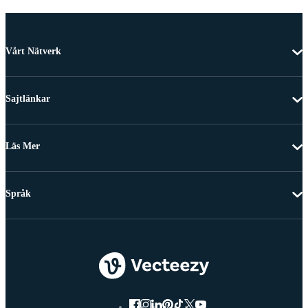
Vårt Nätverk
Sajtlänkar
Läs Mer
Språk