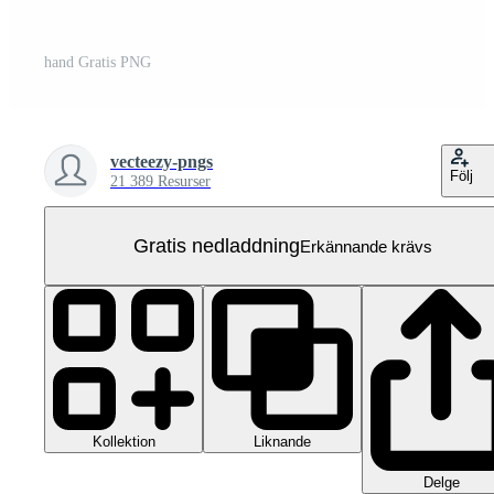
hand Gratis PNG
vecteezy-pngs
Följ
21 389 Resurser
Gratis nedladdning
Erkännande krävs
Kollektion
Liknande
Delge