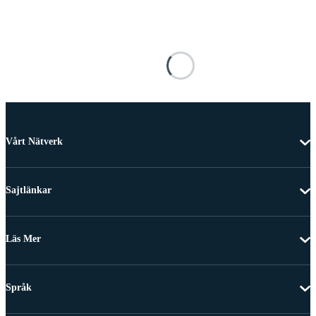
Vårt Nätverk
Sajtlänkar
Läs Mer
Språk