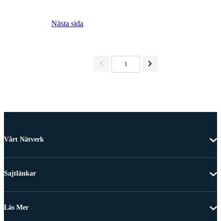
Nästa sida
1
Vårt Nätverk
Sajtlänkar
Läs Mer