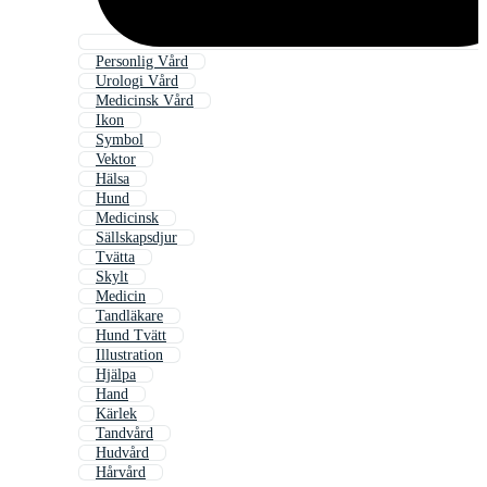
Personlig Vård
Urologi Vård
Medicinsk Vård
Ikon
Symbol
Vektor
Hälsa
Hund
Medicinsk
Sällskapsdjur
Tvätta
Skylt
Medicin
Tandläkare
Hund Tvätt
Illustration
Hjälpa
Hand
Kärlek
Tandvård
Hudvård
Hårvård