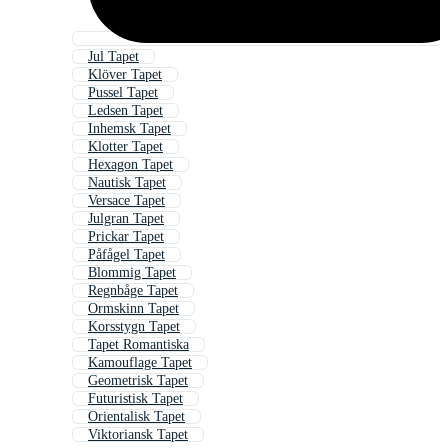
Jul Tapet
Klöver Tapet
Pussel Tapet
Ledsen Tapet
Inhemsk Tapet
Klotter Tapet
Hexagon Tapet
Nautisk Tapet
Versace Tapet
Julgran Tapet
Prickar Tapet
Påfågel Tapet
Blommig Tapet
Regnbåge Tapet
Ormskinn Tapet
Korsstygn Tapet
Tapet Romantiska
Kamouflage Tapet
Geometrisk Tapet
Futuristisk Tapet
Orientalisk Tapet
Viktoriansk Tapet