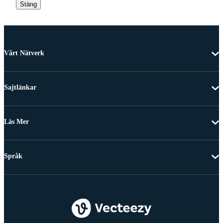
Stäng
Vårt Nätverk
Sajtlänkar
Läs Mer
Språk