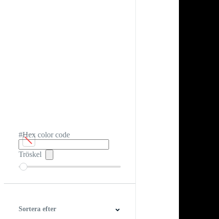
#Hex color code
Tröskel
Sortera efter