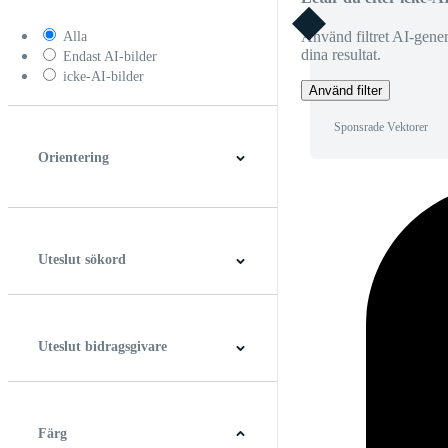
Använd filtret AI-generer
Alla
dina resultat.
Endast AI-bilder
icke-AI-bilder
Använd filter
Sponsrade Vektorer
Orientering
Horisontell
Vertikal
Fyrkant
Panorama
Uteslut sökord
Uteslut bidragsgivare
Färg