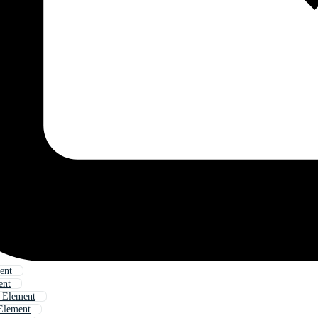
ent
ent
t Element
Element