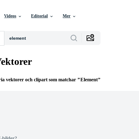
Videos
Editorial
Mer
ektorer
ria vektorer och clipart som matchar
Element
I-bilder?