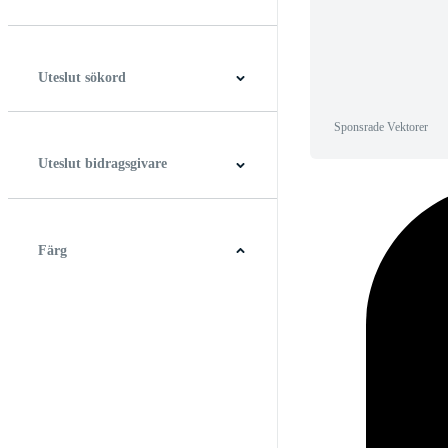
Horisontell
Vertikal
Fyrkant
Panorama
Uteslut sökord
Sponsrade Vektorer
Uteslut bidragsgivare
Färg