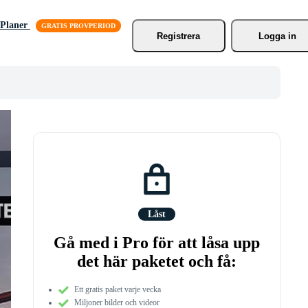
Planer
Registrera
Logga in
Låst
Gå med i Pro för att låsa upp
det här paketet och få:
Ett gratis paket varje vecka
Miljoner bilder och videor