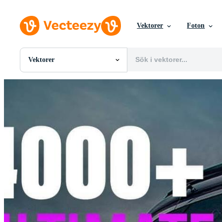
Vektorer
Foton
Vektorer
Alla Bilder
Foton
PNGs
PSDs
SVGs
Mallar
Vektorer
Videor
Rörlig grafik
Redaktionella Bilder
Redaktionella Evenemang