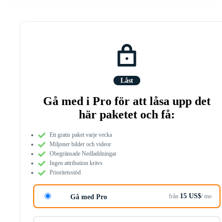
Låst
Gå med i Pro för att låsa upp det
här paketet och få:
Ett gratis paket varje vecka
Miljoner bilder och videor
Obegränsade Nedladdningar
Ingen attribution krävs
Prioritetsstöd
15 US$
från
/ mo
Gå med Pro