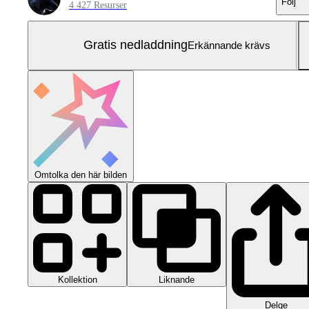
Följ
4 427 Resurser
Gratis nedladdning
Erkännande krävs
Omtolka den här bilden
Kollektion
Liknande
Delge