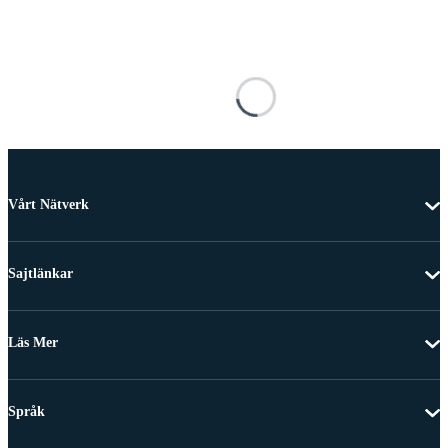
Vårt Nätverk
Sajtlänkar
Läs Mer
Språk