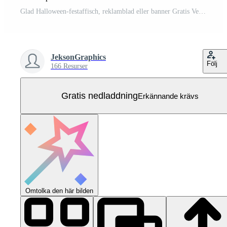
Glad Halloween-festaffisch, reklamblad eller banner Gratis Vektor
JeksonGraphics
Följ
166 Resurser
Gratis nedladdning
Erkännande krävs
Omtolka den här bilden