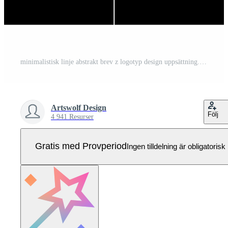
minimalistisk linje abstrakt brev z logotyp design uppsättning. modern enkel första z logotyp. Pro Vektor
Artswolf Design
Följ
4 941 Resurser
Gratis med Provperiod
Ingen tilldelning är obligatorisk