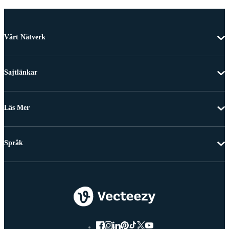
Vårt Nätverk
Sajtlänkar
Läs Mer
Språk