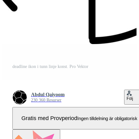
deadline ikon i tunn linje konst. Pro Vektor
Abdul Qaiyoom
Följ
230 360 Resurser
Gratis med Provperiod
Ingen tilldelning är obligatorisk