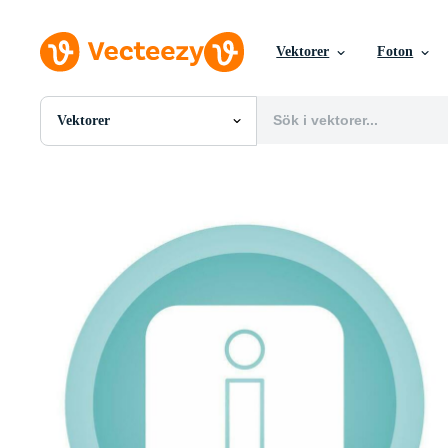
Vektorer
Foton
Vektorer
Alla Bilder
Foton
PNGs
PSDs
SVGs
Mallar
Vektorer
Videor
Rörlig grafik
Redaktionella Bilder
Redaktionella Evenemang