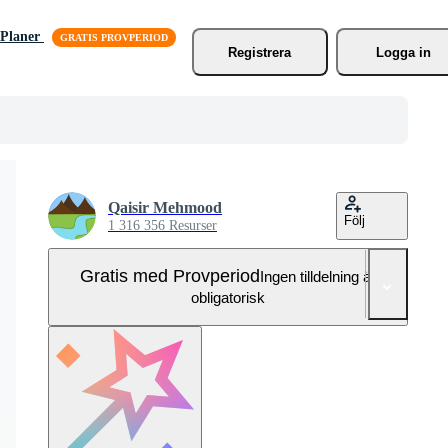
Planer
Registrera
Logga in
Qaisir Mehmood
Följ
1 316 356 Resurser
Gratis med Provperiod
Ingen tilldelning är
obligatorisk