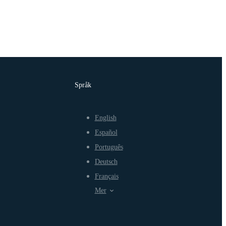
Språk
English
Español
Português
Deutsch
Français
Mer