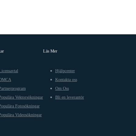
kar
Läs Mer
Licensavtal
Hjälpcenter
DMCA
Kontakta oss
Partnerprogram
Om Oss
Populära Vektorsökningar
Bli en leverantör
Populära Fotosökningar
Populära Videosökningar