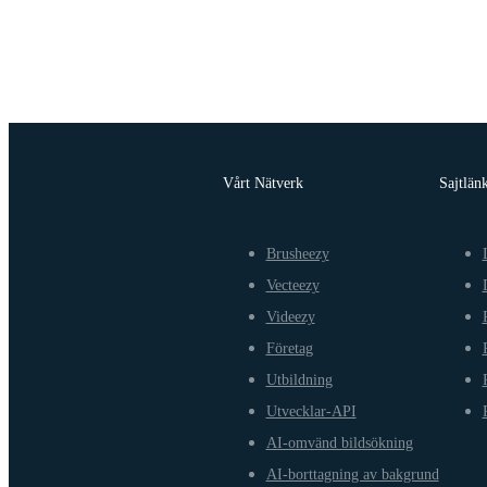
Vårt Nätverk
Sajtlän
Brusheezy
Vecteezy
Videezy
Företag
Utbildning
Utvecklar-API
AI-omvänd bildsökning
AI-borttagning av bakgrund