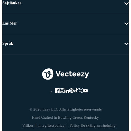
Sajtlänkar
Läs Mer
Språk
© 2026 Eezy LLC Alla rättigheter reserverade
Villkor
Integritetspolicy
Policy för skälig användning