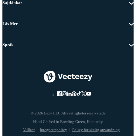
Sajtlänkar
Läs Mer
Språk
© 2026 Eezy LLC Alla rättigheter reserverade
Villkor
Integritetspolicy
Policy för skälig användning