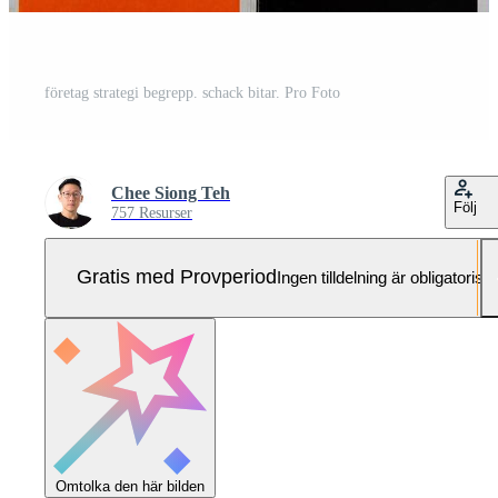
företag strategi begrepp. schack bitar. Pro Foto
Chee Siong Teh
Följ
757 Resurser
Gratis med Provperiod
Ingen tilldelning är obligatorisk
Omtolka den här bilden