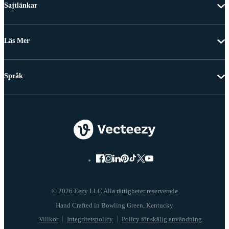
Sajtlänkar
Läs Mer
Språk
© 2026 Eezy LLC Alla rättigheter reserverade
Villkor
Integritetspolicy
Policy för skälig användning