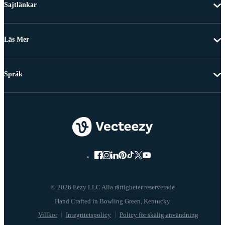
Sajtlänkar
Läs Mer
Språk
© 2026 Eezy LLC Alla rättigheter reserverade
Villkor
Integritetspolicy
Policy för skälig användning